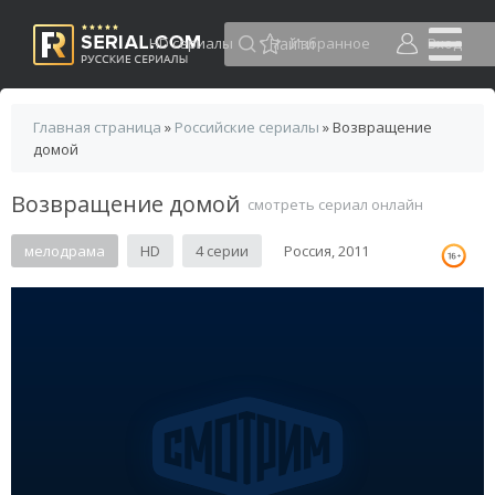
HD сериалы
Избранное
Вход
Главная страница
»
Российские сериалы
» Возвращение
домой
Возвращение домой
смотреть сериал онлайн
мелодрама
HD
4 серии
Россия, 2011