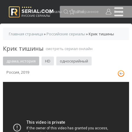
HD сериалы
Избранное
Вход
Главная страница
»
Российские сериалы
» Крик тишины
Крик тишины
смотреть сериал онлайн
драма, история
HD
односерийный
Россия, 2019