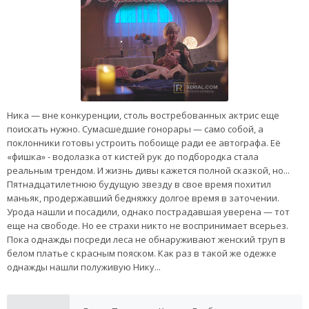
Ника — вне конкуренции, столь востребованных актрис еще
поискать нужно. Сумасшедшие гонорары — само собой, а
поклонники готовы устроить побоище ради ее автографа. Её
«фишка» - водолазка от кистей рук до подбородка стала
реальным трендом. И жизнь дивы кажется полной сказкой, но...
Пятнадцатилетнюю будущую звезду в свое время похитил
маньяк, продержавший бедняжку долгое время в заточении.
Урода нашли и посадили, однако пострадавшая уверена — тот
еще на свободе. Но ее страхи никто не воспринимает всерьез.
Пока однажды посреди леса не обнаруживают женский труп в
белом платье с красным пояском. Как раз в такой же одежке
однажды нашли полуживую Нику...