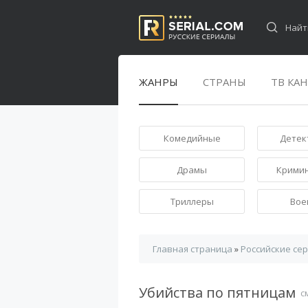
ЖАНРЫ
СТРАНЫ
ТВ КА
Комедийные
Детек
Драмы
Крими
Триллеры
Вое
Главная страница
»
Российские се
Убийства по пятницам
с