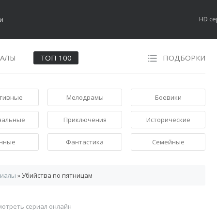
HD с
НАЛЫ
ТОП 100
ПОДБОРКИ
тивные
Мелодрамы
Боевики
нальные
Приключения
Исторические
нные
Фантастика
Семейные
риалы
» Убийства по пятницам
мотреть сериал онлайн