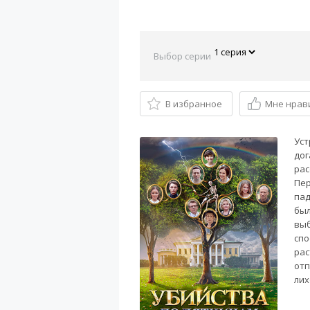
Выбор серии
В избранное
Мне нрав
Уст
дог
рас
Пер
пад
был
выб
спо
рас
отп
лих