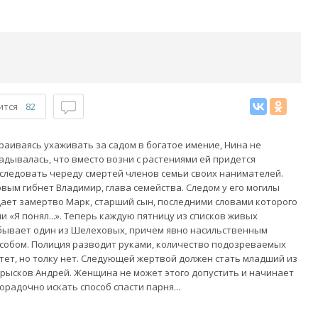
ится
82
раиваясь ухаживать за садом в богатое имение, Нина не
адывалась, что вместо возни с растениями ей придется
следовать череду смертей членов семьи своих нанимателей.
вым гибнет Владимир, глава семейства. Следом у его могилы
ает замертво Марк, старший сын, последними словами которого
и «Я понял...». Теперь каждую пятницу из списков живых
ывает один из Шелеховых, причем явно насильственным
собом. Полиция разводит руками, количество подозреваемых
тет, но толку нет. Следующей жертвой должен стать младший из
рысков Андрей. Женщина не может этого допустить и начинает
орадочно искать способ спасти парня...