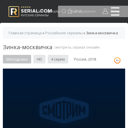
HD сериалы
Избранное
Вход
Главная страница
»
Российские сериалы
» Зинка-москвичка
Зинка-москвичка
смотреть сериал онлайн
Мелодрама
HD
4 серии
Россия, 2018