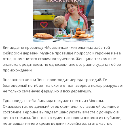
Зинаида по прозвищу «Москвичка» - жительница забытой
сибирской деревни. Чудное прозвище приросло к героине из-за
отца, знаменитого столичного ученого. Женщина толком и не
знакома с родителем, но односельчане все равно судачат об ее
происхождении.
Внезапно в жизни Зины происходит череда трагедий. Ее
благоверный погибает на охоте от лап зверя, а пожар разрушает
не только семейную ферму, но и всю деревушку.
Едва придя в себя, Зинаида получает весть из Москвы.
Оказывается, ее далекий отец скончался, оставив ей солидное
состояние. Героине выпадает шанс уехать вместе с дочерью в
центр столицы. Вот только сумеет ли провинциалка из глубинки,
не знавшая ничего кроме ведения хозяйства, стать частью