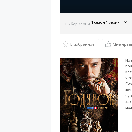
Выбор серии
В избранное
Мне нрав
Иоа
пра
кот
чес
Сму
жен
чув
зах
ме