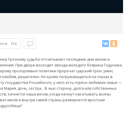
ится
154
нну Грозному судьба отсчитывает последние дни жизни и
вления. При дворе восходит звезда молодого боярина Годунова,
орому прозорливые политики пророчат царский трон: умен,
толюбив, решителен. Но кроме погружающегося на глазах в
ту государства Российского, у него есть горячо любимая семья —
а Мария, дочь, сестра... В чью сторону, долга или собственных
ств, качнется чаша весов, когда начнут накатывать волны
ватчиков и внутри самой страны развернется яростная
ждуусобица?