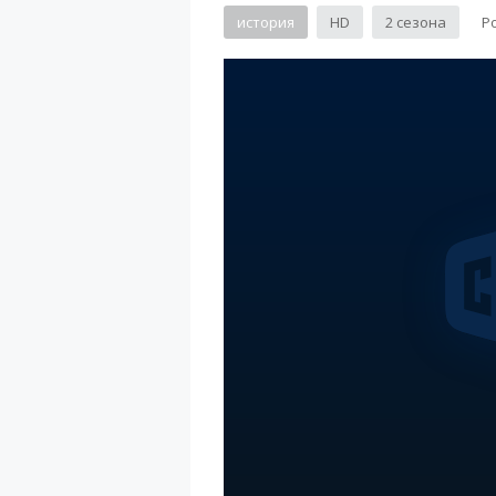
история
HD
2 сезона
Ро