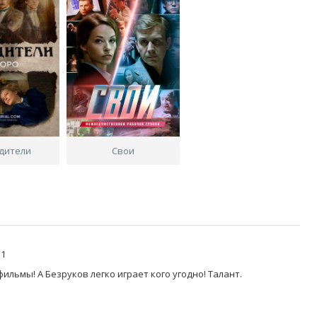
дители
Свои
31
льмы! А Безруков легко играет кого угодно! Талант.