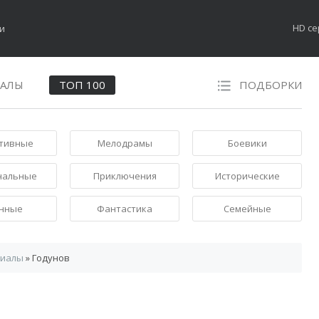
HD с
НАЛЫ
ТОП 100
ПОДБОРКИ
тивные
Мелодрамы
Боевики
нальные
Приключения
Исторические
нные
Фантастика
Семейные
риалы
» Годунов
н