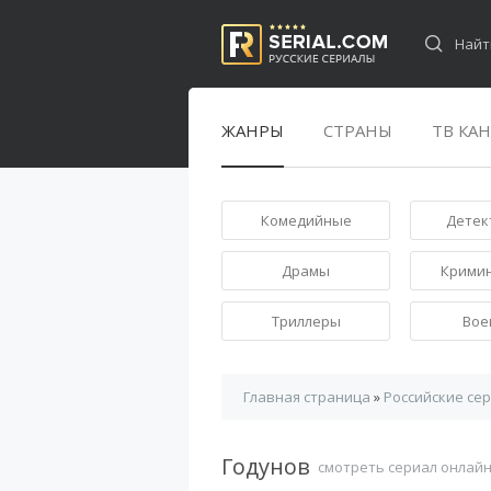
ЖАНРЫ
СТРАНЫ
ТВ КА
Комедийные
Детек
Драмы
Крими
Триллеры
Вое
Главная страница
»
Российские се
Годунов
смотреть сериал онлай