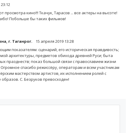
 23:12
 просмотра кино!!! Ткачук, Тарасов ... все актеры на высоте!
сибо! Побольше бы таких фильмов!
а, г. Таганрог.
15 апреля 2019 13:28
ющим показателям: сценарий, его историческая правдивость;
мой архитектуры, предметов обихода древней Руси; быта
ых празднеств; показ большой связи с православием жизни
. Огромное спасибо режиссёру, операторам и всем участникам
ёрским мастерством артистов, их исполнением ролей с
образов. С. Безруков превосходен!