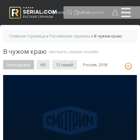
HD сериалы
Избранное
Вход
Главная страница
»
Российские сериалы
» В чужом краю
В чужом краю
смотреть сериал онлайн
Мелодрама
HD
12 серий
Россия, 2018