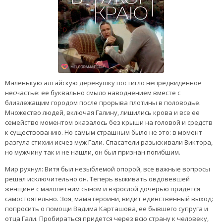
Маленькую алтайскую деревушку постигло непредвиденное
несчастье: ее буквально смыло наводнением вместе с
близлежащим городом после прорыва плотины в половодье.
Множество людей, включая Галину, лишились крова и все ее
семейство моментом оказалось без крыши на головой и средств
к существованию. Но самым страшным было не это: в момент
разгула стихии исчез муж Гали. Спасатели разыскивали Виктора,
но мужчину так и не нашли, он был признан погибшим.
Мир рухнул: Витя был незыблемой опорой, все важные вопросы
решал исключительно он. Теперь выживать овдовевшей
женщине с малолетним сыном и взрослой дочерью придется
самостоятельно. Зоя, мама героини, видит единственный выход:
попросить о помощи Вадима Карташова, ее бывшего супруга и
отца Гали. Пробираться придется через всю страну к человеку,