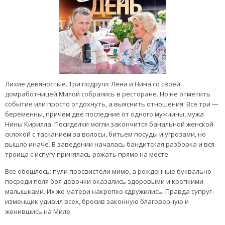
Лихие девяностые. Три подруги: Лена и Нина со своей
домработницей Милой собрались в ресторане. Но не отметить
событие или просто отдохнуть, а выяснить отношения. Все три —
беременны, причем две последние от одного мужчины, мужа
Нины Кирилла. Посиделки могли закончится банальной женской
склокой с тасканием за волосы, битьем посуды и угрозами, но
вышло иначе. В заведении началась бандитская разборка и вся
троица с испугу принялась рожать прямо на месте.
Все обошлось: пули просвистели мимо, а рожденные буквально
посреди поля боя девочки оказались здоровыми и крепкими
малышками. Их же матери накрепко сдружились. Правда супруг-
изменщик удивил всех, бросив законную благоверную и
женившись на Миле.