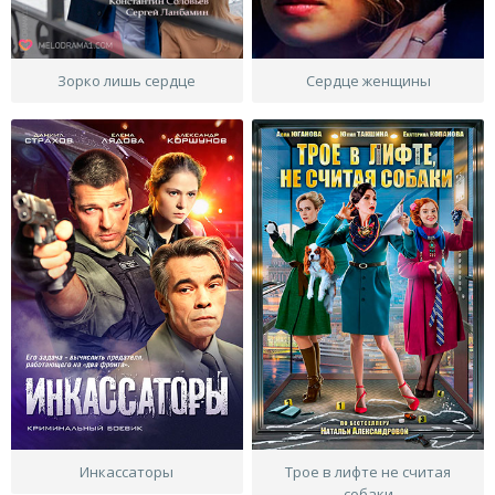
Зорко лишь сердце
Сердце женщины
Инкассаторы
Трое в лифте не считая
собаки