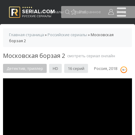
HD сериалы
Избранное
Вход
Главная страница
»
Российские сериалы
» Московская
борзая 2
Московская борзая 2
смотреть сериал онлайн
Детектив, триллер
HD
16 серий
Россия, 2018