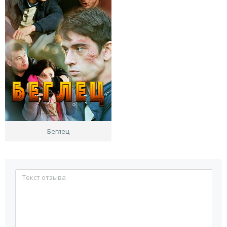
Беглец