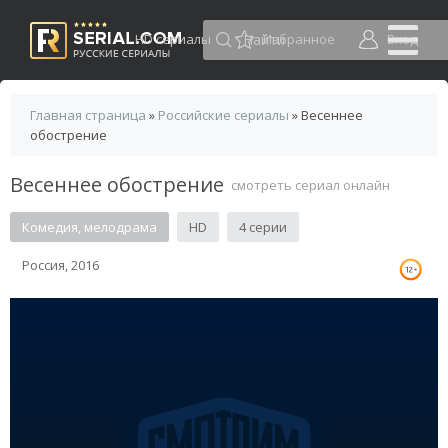
HD сериалы
Избранное
Вход
Главная страница
»
Российские сериалы
» Весеннее
обострение
Весеннее обострение
смотреть сериал онлайн
Комедия, мелодрама
HD
4 серии
Россия, 2016