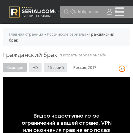
HD сериалы
Избранное
Вход
Главная страница
»
Российские сериалы
» Гражданский
брак
Гражданский брак
смотреть сериал онлайн
Комедия
HD
16 серий
Россия, 2017