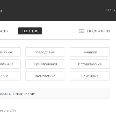
HD с
НАЛЫ
ТОП 100
ПОДБОРКИ
тивные
Мелодрамы
Боевики
нальные
Приключения
Исторические
нные
Фантастика
Семейные
риалы
» Выжить после
ал онлайн