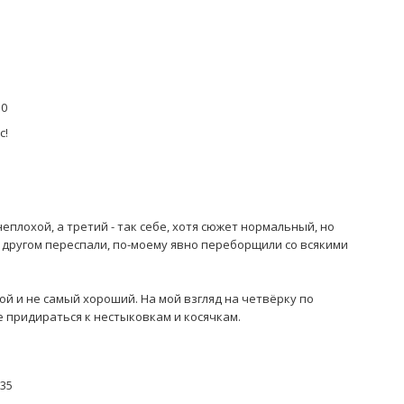
30
с!
еплохой, а третий - так себе, хотя сюжет нормальный, но
 с другом переспали, по-моему явно переборщили со всякими
ой и не самый хороший. На мой взгляд на четвёрку по
е придираться к нестыковкам и косячкам.
:35