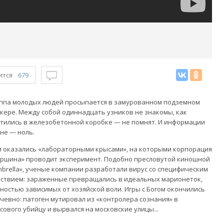
ится
679
ппа молодых людей просыпается в замурованном подземном
кере. Между собой одиннадцать узников не знакомы, как
тились в железобетонной коробке — не помнят. И информации
не — ноль.
 оказались «лабораторными крысами», на которыми корпорация
ршина» проводит эксперимент. Подобно пресловутой киношной
brella», ученые компании разработали вирус со специфическим
ствием: зараженные превращались в идеальных марионеток,
ностью зависимых от хозяйской воли. Игры с Богом окончились
чевно: патоген мутировал из «контролера сознания» в
сового убийцу и вырвался на московские улицы...