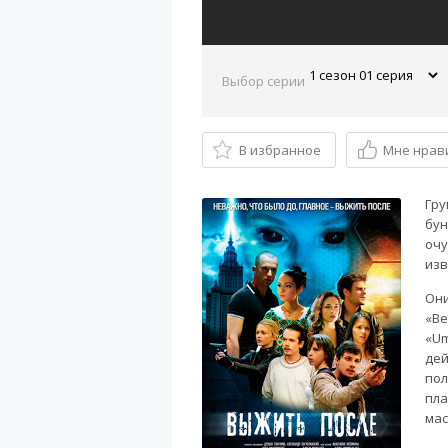
Выбор серии
В избранное
Мне нрав
Гру
бун
очу
изв
Они
«Ве
«Um
дей
пол
пла
мас