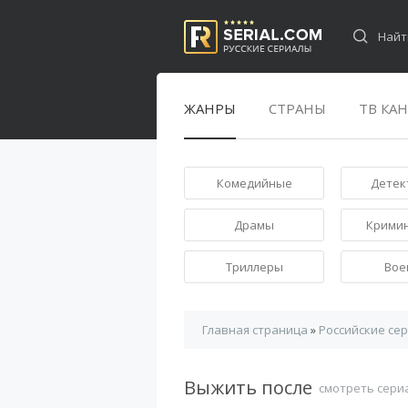
ЖАНРЫ
СТРАНЫ
ТВ КА
Комедийные
Детек
Драмы
Крими
Триллеры
Вое
Главная страница
»
Российские се
Выжить после
смотреть сери