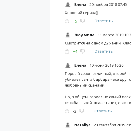
Елена
20 ноября 2018 07:45
Хороший сериал))
Ответить
+5
Людмила
11 марта 2019 10:
Смотрится на одном дыхании! Клас
Ответить
+4
Елена
10 июня 2019 16:26
Первый сезон отличный, второй - н
убивает санта барбара - все друг
любовными сценами.
Но, в общем, сериал не самый плох
пятибалльной шкале тянет, если н
Ответить
-2
Nataliya
23 сентября 2019 21