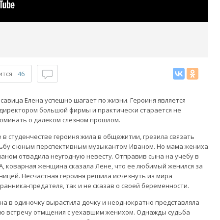
ится
46
савица Елена успешно шагает по жизни. Героиня является
директором большой фирмы и практически старается не
оминать о далеком слезном прошлом.
 в студенчестве героиня жила в общежитии, грезила связать
ьбу с юным перспективным музыкантом Иваном. Но мама жениха
аном отвадила неугодную невесту. Отправив сына на учебу в
, коварная женщина сказала Лене, что ее любимый женился за
ницей. Несчастная героиня решила исчезнуть из мира
ранника-предателя, так и не сказав о своей беременности.
на в одиночку вырастила дочку и неоднократно представляла
ю встречу отмщения с уехавшим женихом. Однажды судьба