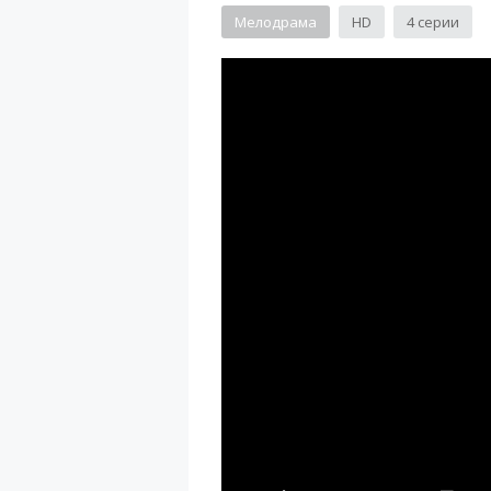
Мелодрама
HD
4 серии