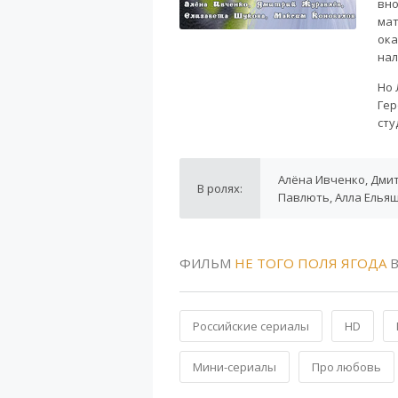
вно
мат
ока
нал
Но 
Гер
сту
Алёна Ивченко, Дми
В ролях:
Павлють, Алла Елья
ФИЛЬМ
НЕ ТОГО ПОЛЯ ЯГОДА
В
Российские сериалы
HD
Мини-сериалы
Про любовь