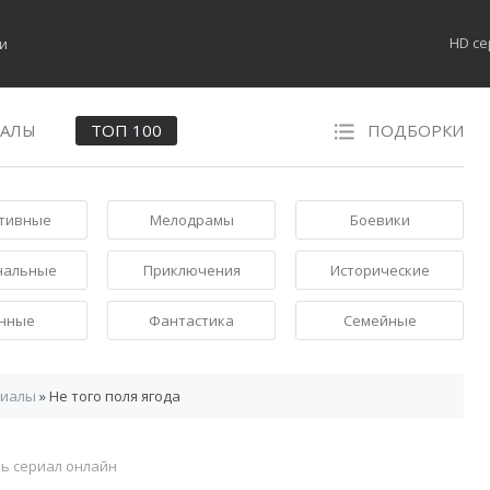
HD с
НАЛЫ
ТОП 100
ПОДБОРКИ
тивные
Мелодрамы
Боевики
нальные
Приключения
Исторические
нные
Фантастика
Семейные
риалы
» Не того поля ягода
ь сериал онлайн