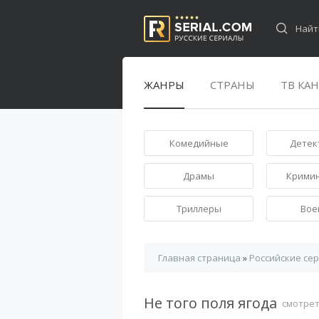
ЖАНРЫ
СТРАНЫ
ТВ КА
Комедийные
Детек
Драмы
Крими
Триллеры
Вое
Главная страница
»
Российские се
Не того поля ягода
смотрет