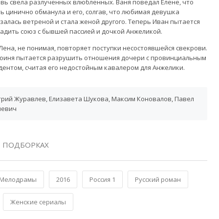
вь свела разлученных влюбленных. Ваня поведал Елене, что
ь цинично обманула и его, солгав, что любимая девушка
залась ветреной и стала женой другого. Теперь Иван пытается
адить союз с бывшей пассией и дочкой Анжеликой.
Лена, не понимая, повторяет поступки несостоявшейся свекрови.
оиня пытается разрушить отношения дочери с провинциальным
дентом, считая его недостойным кавалером для Анжелики.
трий Журавлев, Елизавета Шукова, Максим Коновалов, Павел
шевич
 ПОДБОРКАХ
Мелодрамы
2016
Россия 1
Русский роман
Женские сериалы