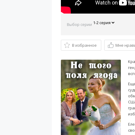
Выбор серии
В избранное
Мне нрав
Кра
ген
всп
Еще
суд
обм
США
гра
изб
Еле
сво