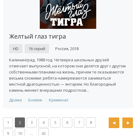
Желтый глаз тигра
HD
16 серий
Россия, 2018
Калининград, 1988 год. Четверка школьных друзей
отмечает выпускной, на котором они делятся друг с другом
собственными планами на жизнь, причем те оказываются
весьма схожими: ребята намереваются заниматься
местной драгоценностью — янтарем. Но благородный
камень меняет вчерашних подростков...
Драма
Боевик
Криминал
1
2
3
4
5
6
7
8
9
10
...
42