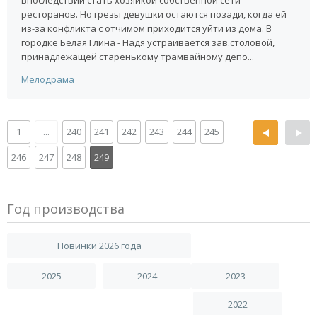
впоследствии стать хозяйкой собственной сети
ресторанов. Но грезы девушки остаются позади, когда ей
из-за конфликта с отчимом приходится уйти из дома. В
городке Белая Глина - Надя устраивается зав.столовой,
принадлежащей старенькому трамвайному депо...
Мелодрама
1
...
240
241
242
243
244
245
246
247
248
249
Год производства
Новинки 2026 года
2025
2024
2023
2022