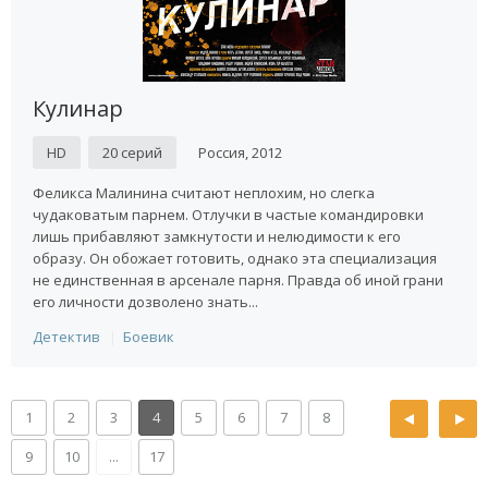
Кулинар
HD
20 серий
Россия, 2012
Феликса Малинина считают неплохим, но слегка
чудаковатым парнем. Отлучки в частые командировки
лишь прибавляют замкнутости и нелюдимости к его
образу. Он обожает готовить, однако эта специализация
не единственная в арсенале парня. Правда об иной грани
его личности дозволено знать...
Детектив
Боевик
1
2
3
4
5
6
7
8
9
10
...
17