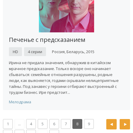
Печенье с предсказанием
HD
4 серии
Россия, Беларусь, 2015
Ирина не придала значения, обнаружив в китайском
мрачное предсказание. Только вскоре оно начинает
сбываться: семейные отношения разрушены, родные
люди, как выясняется, годами скрывали нелицеприятные
тайны. Под занавес у героини отбирают выстроенный с
трудом бизнес. Ире предстоит...
Мелодрама
1
...
4
5
6
7
8
9