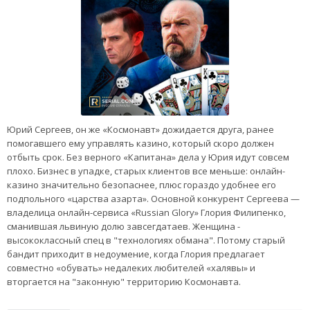
Юрий Сергеев, он же «Космонавт» дожидается друга, ранее
помогавшего ему управлять казино, который скоро должен
отбыть срок. Без верного «Капитана» дела у Юрия идут совсем
плохо. Бизнес в упадке, старых клиентов все меньше: онлайн-
казино значительно безопаснее, плюс гораздо удобнее его
подпольного «царства азарта». Основной конкурент Сергеева —
владелица онлайн-сервиса «Russian Glory» Глория Филипенко,
сманившая львиную долю завсегдатаев. Женщина -
высококлассный спец в "технологиях обмана". Потому старый
бандит приходит в недоумение, когда Глория предлагает
совместно «обувать» недалеких любителей «халявы» и
вторгается на "законную" территорию Космонавта.