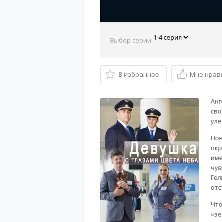
Выбор серии
В избранное
Мне нрав
Анг
сво
уле
Пов
окр
име
чув
Гел
отс
Что
«зе