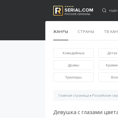
ЖАНРЫ
СТРАНЫ
ТВ КА
Комедийные
Детек
Драмы
Крими
Триллеры
Вое
Главная страница
»
Российские се
Девушка с глазами цвет