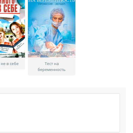
 не в себе
Тест на
беременность