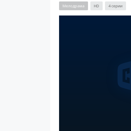
Мелодрама
HD
4 серии