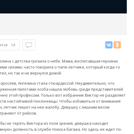
ится
14
елина с детства грезила о небе. Мама, воспитавшая героиню
ими силами, часто говорила о папе-летчике, который когда-то
тел, но так и не вернулся домой.
зрослев, Ангелина стала стюардессой. Неудивительно, что
уженная пилотами особа нашла любовь среди представителей
нно этой профессии. Только вот избранник Виктор не разделяет
ств настойчивой поклонницы. Чтобы избавиться от внимания
и, летчик пишет на нее жалобу. Девушку с лишним весом
траняют от рейсов.
бы не терять Виктора из поля зрения, девушка находит
мную» должность в службе поиска багажа. Но здесь ее ждет по-