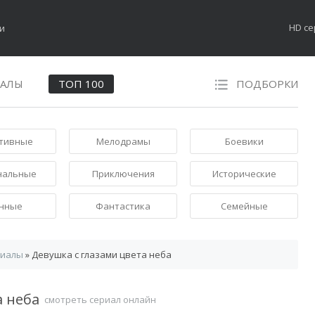
HD с
НАЛЫ
ТОП 100
ПОДБОРКИ
тивные
Мелодрамы
Боевики
нальные
Приключения
Исторические
нные
Фантастика
Семейные
риалы
» Девушка с глазами цвета неба
а неба
смотреть сериал онлайн