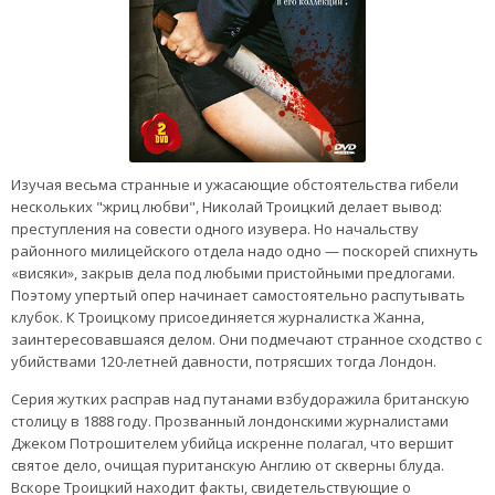
Изучая весьма странные и ужасающие обстоятельства гибели
нескольких "жриц любви", Николай Троицкий делает вывод:
преступления на совести одного изувера. Но начальству
районного милицейского отдела надо одно — поскорей спихнуть
«висяки», закрыв дела под любыми пристойными предлогами.
Поэтому упертый опер начинает самостоятельно распутывать
клубок. К Троицкому присоединяется журналистка Жанна,
заинтересовавшаяся делом. Они подмечают странное сходство с
убийствами 120-летней давности, потрясших тогда Лондон.
Серия жутких расправ над путанами взбудоражила британскую
столицу в 1888 году. Прозванный лондонскими журналистами
Джеком Потрошителем убийца искренне полагал, что вершит
святое дело, очищая пуританскую Англию от скверны блуда.
Вскоре Троицкий находит факты, свидетельствующие о