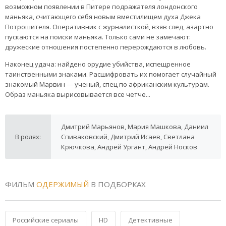
возможном появлении в Питере подражателя лондонского
маньяка, считающего себя новым вместилищем духа Джека
Потрошителя. Оперативник с журналисткой, взяв след, азартно
пускаются на поиски маньяка. Только сами не замечают:
дружеские отношения постепенно перерождаются в любовь.
Наконец удача: найдено орудие убийства, испещренное
таинственными знаками. Расшифровать их помогает случайный
знакомый Марвин — ученый, спец по африканским культурам.
Образ маньяка вырисовывается все четче...
Дмитрий Марьянов, Мария Машкова, Даниил
В ролях:
Спиваковский, Дмитрий Исаев, Светлана
Крючкова, Андрей Ургант, Андрей Носков
ФИЛЬМ
ОДЕРЖИМЫЙ
В ПОДБОРКАХ
Российские сериалы
HD
Детективные