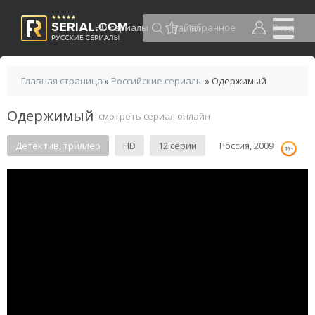
HD сериалы
Избранное
Вход
Главная страница
»
Российские сериалы
» Одержимый
Одержимый
смотреть сериал онлайн
Детектив, триллер
HD
12 серий
Россия, 2009