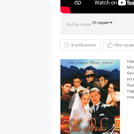
Выбор серии
В избранное
Мне нрав
Наш
Мос
без
Но 
быв
пар
пла