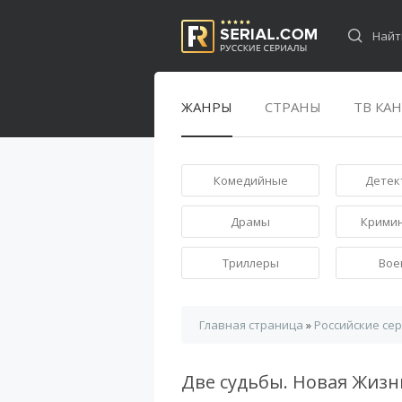
ЖАНРЫ
СТРАНЫ
ТВ КА
Комедийные
Детек
Драмы
Крими
Триллеры
Вое
Главная страница
»
Российские се
Две судьбы. Новая Жиз