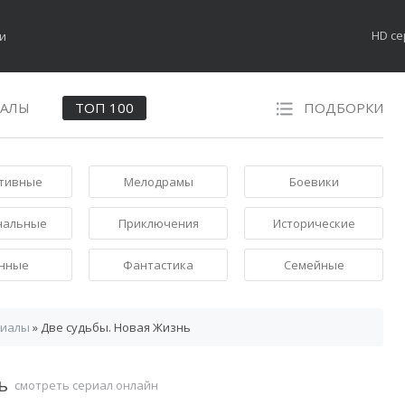
HD с
НАЛЫ
ТОП 100
ПОДБОРКИ
тивные
Мелодрамы
Боевики
нальные
Приключения
Исторические
нные
Фантастика
Семейные
риалы
» Две судьбы. Новая Жизнь
нь
смотреть сериал онлайн