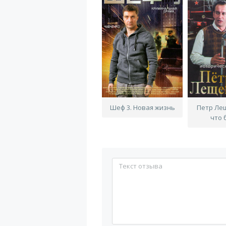
Шеф 3. Новая жизнь
Петр Лещ
что