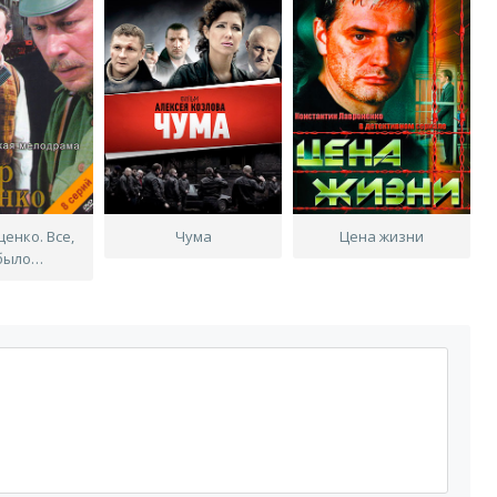
енко. Все,
Чума
Цена жизни
 было…