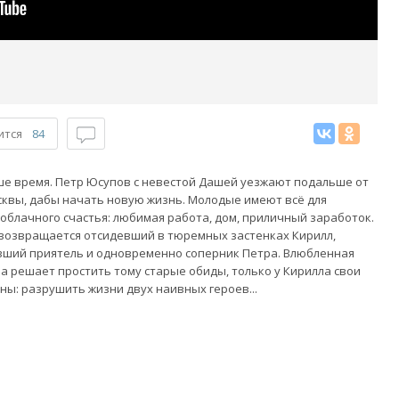
ится
84
е время. Петр Юсупов с невестой Дашей уезжают подальше от
квы, дабы начать новую жизнь. Молодые имеют всё для
облачного счастья: любимая работа, дом, приличный заработок.
возвращается отсидевший в тюремных застенках Кирилл,
ший приятель и одновременно соперник Петра. Влюбленная
а решает простить тому старые обиды, только у Кирилла свои
ны: разрушить жизни двух наивных героев...