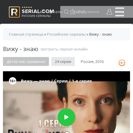
HD сериалы
Избранное
Вход
Главная страница
»
Российские сериалы
» Вижу - знаю
Вижу - знаю
смотреть сериал онлайн
Детектив, криминал
24 серии
Россия, 2016