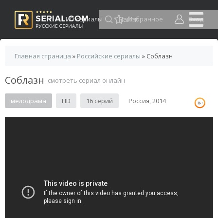
HD сериалы
Избранное
Вход
Главная страница
»
Российские сериалы
» Соблазн
Соблазн
смотреть сериал онлайн
мелодрама
HD
16 серий
Россия, 2014