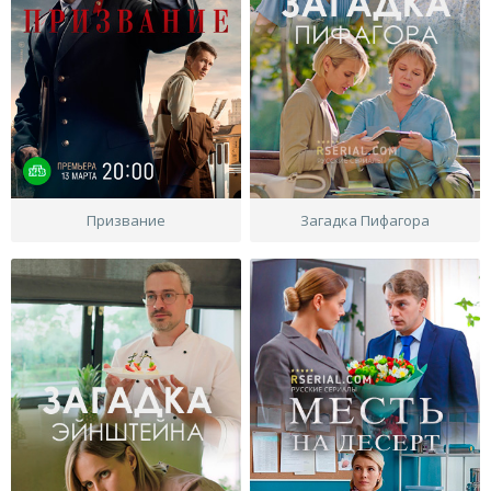
Призвание
Загадка Пифагора