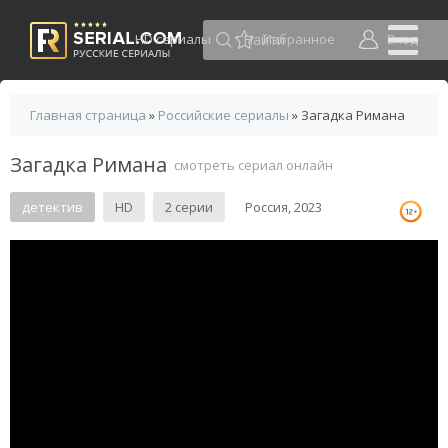
HD сериалы
Избранное
Вход
Главная страница
»
Российские сериалы
» Загадка Римана
Загадка Римана
смотреть сериал онлайн
детектив
HD
2 серии
Россия, 2023