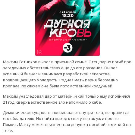
Максим Сотников вырос в приемной семье. Отец парня погиб при
загадочных обстоятельствах еще до его рождения. Он вел
успешный бизнес и занимался разработкой лекарства,
возвращающего молодость. Родная мать парня бесследно
пропала, по слухам она была потомственной колдуньей.
Максим унаследовал дар от матери, и как только ему исполнился
21 год, сверхъестественное зло напомнило о себе.
Демоническая сущность, появившаяся внутри тела, не нравится
его обладателю. Но найти выход к свету не так уж и просто.
Помочь Максу может неизвестная девушка с особой отметкой на
теле.