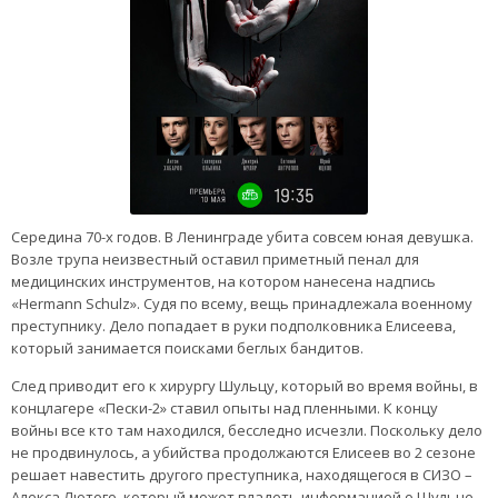
Середина 70-х годов. В Ленинграде убита совсем юная девушка.
Возле трупа неизвестный оставил приметный пенал для
медицинских инструментов, на котором нанесена надпись
«Hermann Schulz». Судя по всему, вещь принадлежала военному
преступнику. Дело попадает в руки подполковника Елисеева,
который занимается поисками беглых бандитов.
След приводит его к хирургу Шульцу, который во время войны, в
концлагере «Пески-2» ставил опыты над пленными. К концу
войны все кто там находился, бесследно исчезли. Поскольку дело
не продвинулось, а убийства продолжаются Елисеев во 2 сезоне
решает навестить другого преступника, находящегося в СИЗО –
Алекса Лютого, который может владеть информацией о Шульце.