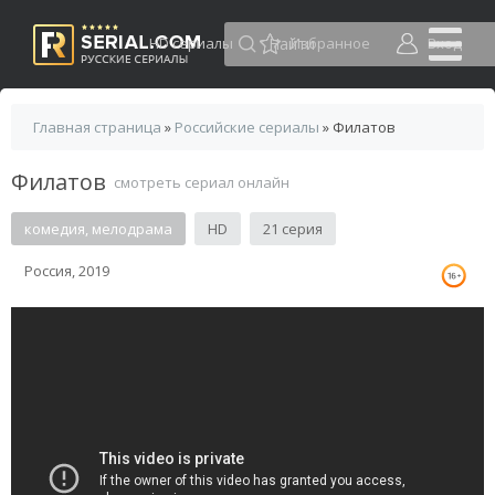
HD сериалы
Избранное
Вход
Главная страница
»
Российские сериалы
» Филатов
Филатов
смотреть сериал онлайн
комедия, мелодрама
HD
21 серия
Россия, 2019