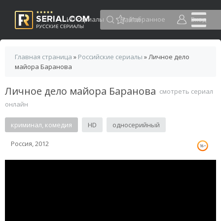
HD сериалы
Избранное
Вход
Главная страница
»
Российские сериалы
» Личное дело
майора Баранова
Личное дело майора Баранова
смотреть сериал
онлайн
криминал, комедия
HD
односерийный
Россия, 2012