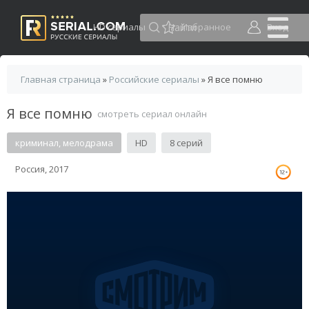
HD сериалы
Избранное
Вход
Главная страница
»
Российские сериалы
» Я все помню
Я все помню
смотреть сериал онлайн
криминал, мелодрама
HD
8 серий
Россия, 2017